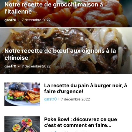
Notre recette de gnocchi maison à
l’italienne
gastr0
-
7 décembre 2022
Notre recette de bœuf aux oignons à la
chinoise
gastr0
-
7 décembre 2022
La recette du pain à burger noir, à
faire d’urgence!
gastr0
-
7 décembre 2022
Poke Bowl : découvrez ce que
c’est et comment en faire...