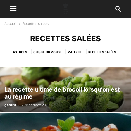
Accueil
Recettes salées
RECETTES SALÉES
ASTUCES
CUISINE DU MONDE
MATÉRIEL
RECETTES SALÉES
RECETTES SUCRÉES
SANTÉ
La recette ultime de brocoli lorsqu’on est
au régime
gastr0
-
7 décembre 2022