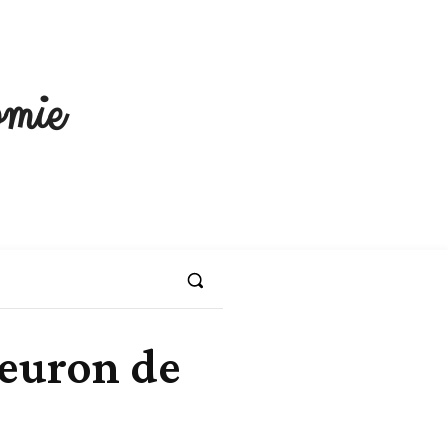
mie
leuron de