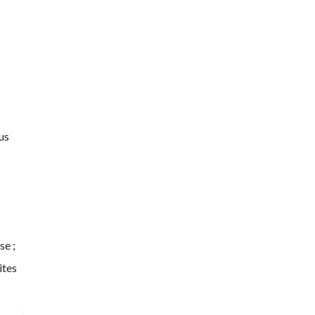
ous
se ;
ites