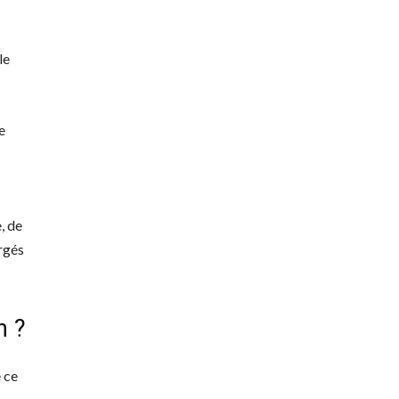
le
e
, de
orgés
n ?
 ce