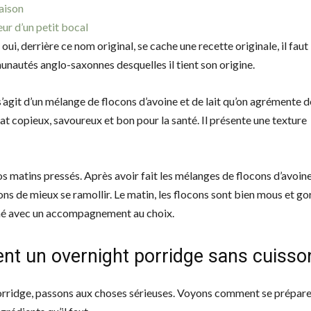
saison
eur d’un petit bocal
ui, derrière ce nom original, se cache une recette originale, il faut 
mmunautés anglo-saxonnes desquelles il tient son origine.
’agit d’un mélange de flocons d’avoine et de lait qu’on agrémente d
plat copieux, savoureux et bon pour la santé. Il présente une texture
os matins pressés. Après avoir fait les mélanges de flocons d’avoine
locons de mieux se ramollir. Le matin, les flocons sont bien mous et g
ommé avec un accompagnement au choix.
t un overnight porridge sans cuisso
orridge, passons aux choses sérieuses. Voyons comment se prépare