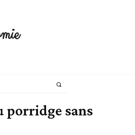
mie
du porridge sans