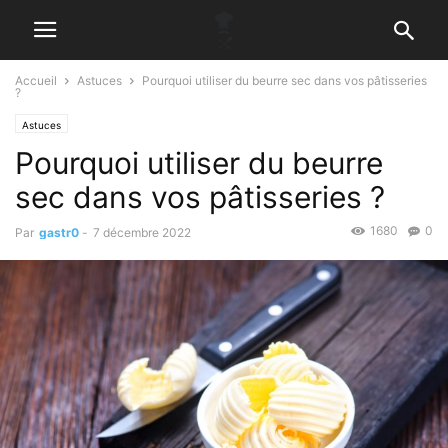
Accueil
Astuces
Pourquoi utiliser du beurre sec dans vos pâtisseries
?
Astuces
Pourquoi utiliser du beurre
sec dans vos pâtisseries ?
1680
0
Par
gastr0
-
7 décembre 2022