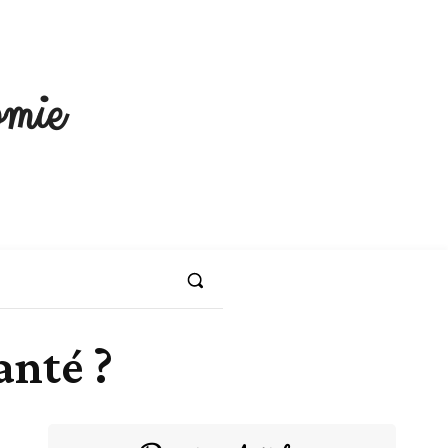
mie
anté ?