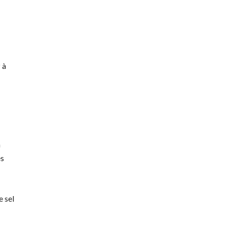
 à
n
es
 sel