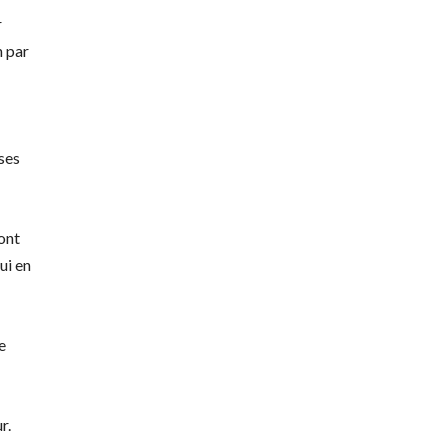
r
n par
ses
 ont
ui en
e
r.